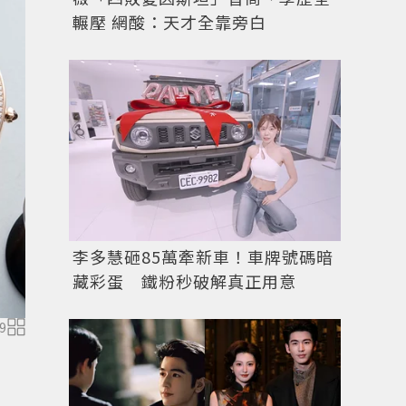
輾壓 網酸：天才全靠旁白
李多慧砸85萬牽新車！車牌號碼暗
藏彩蛋 鐵粉秒破解真正用意
9