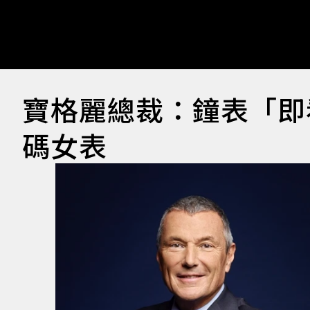
寶格麗總裁：鐘表「即
碼女表