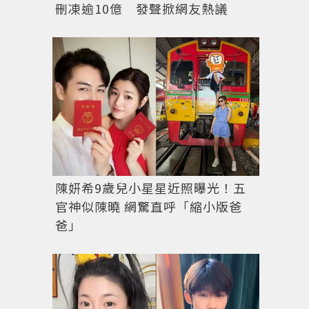
刪凍逾10億 發聲掀網友熱議
陳妍希9歲兒小星星近照曝光！五
官神似陳曉 網驚直呼「縮小版爸
爸」