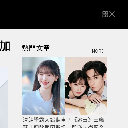
加
熱門文章
MORE
清純學霸人設翻車？《逐玉》田曦
薇「四敗愛因斯坦」智商、學歷全