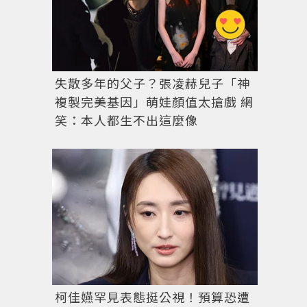
失散多年的父子？張凌赫兒子「神
複製完美基因」萌娃顏值太搶戲 網
笑：本人都生不出這麼像
柯佳嬿罕見表態挺公視！預算恐遭
BVLGARI Lvcea IntarsioNTARSIO精鋼鑲鑽腕表