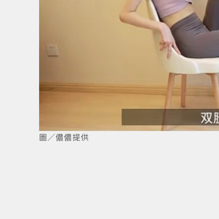
1
/
4
圖／儂儂提供