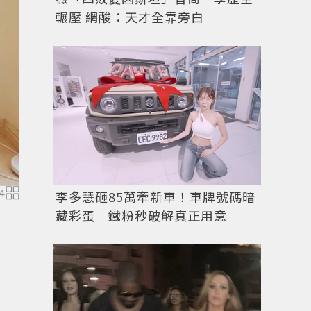
輾壓 網酸：天才全靠旁白
4
圖／儂儂提供
李多慧砸85萬牽新車！車牌號碼暗
藏彩蛋 鐵粉秒破解真正用意