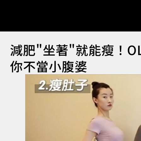
減肥"坐著"就能瘦！O
你不當小腹婆