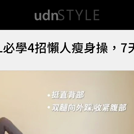
L必學4招懶人瘦身操，7