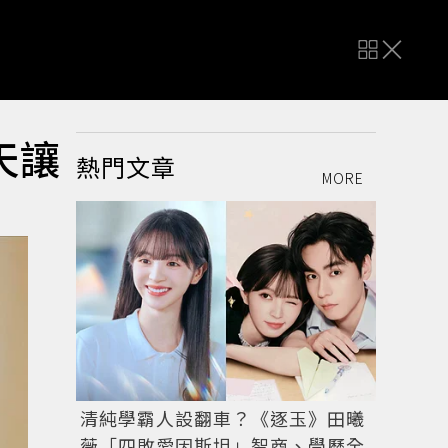
天讓
熱門文章
MORE
清純學霸人設翻車？《逐玉》田曦
薇「四敗愛因斯坦」智商、學歷全