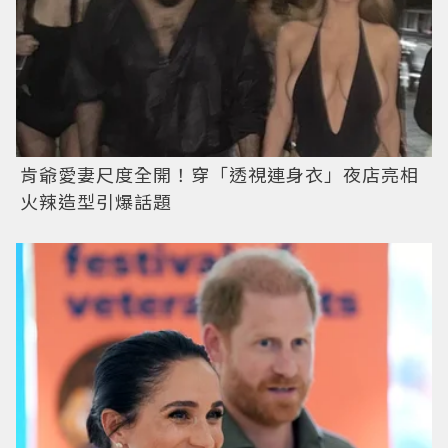
肯爺愛妻尺度全開！穿「透視連身衣」夜店亮相
火辣造型引爆話題