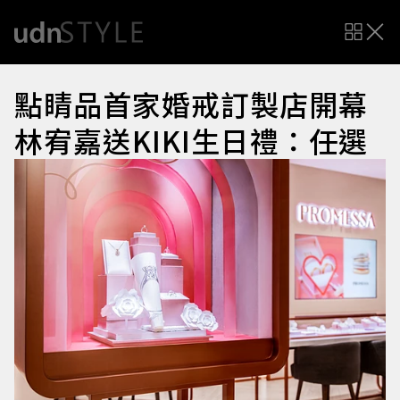
點睛品首家婚戒訂製店開幕
林宥嘉送KIKI生日禮：任選
新