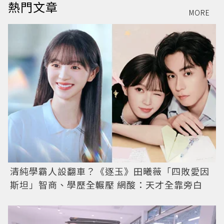
熱門文章
MORE
清純學霸人設翻車？《逐玉》田曦薇「四敗愛因
斯坦」智商、學歷全輾壓 網酸：天才全靠旁白