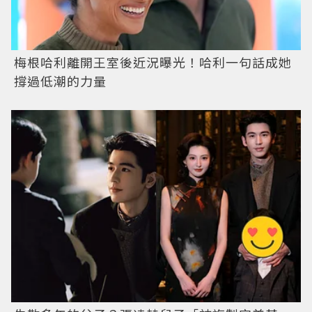
梅根哈利離開王室後近況曝光！哈利一句話成她
撐過低潮的力量