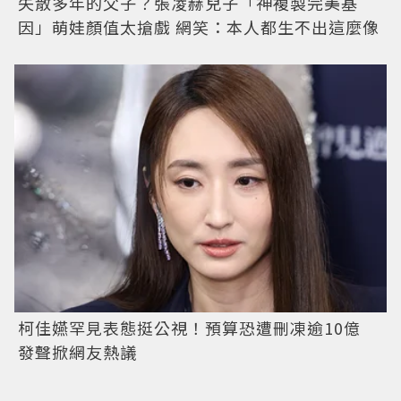
失散多年的父子？張凌赫兒子「神複製完美基
因」萌娃顏值太搶戲 網笑：本人都生不出這麼像
柯佳嬿罕見表態挺公視！預算恐遭刪凍逾10億
發聲掀網友熱議