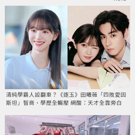
清純學霸人設翻車？《逐玉》田曦薇「四敗愛因
斯坦」智商、學歷全輾壓 網酸：天才全靠旁白