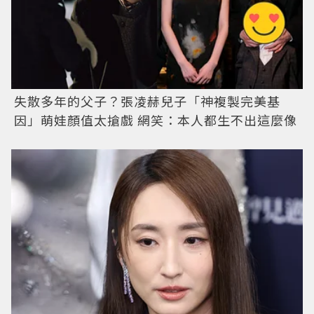
失散多年的父子？張凌赫兒子「神複製完美基
因」萌娃顏值太搶戲 網笑：本人都生不出這麼像