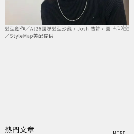
髮型創作／At26國際髮型沙龍 / Josh 喬許，圖
4
/
13
／StyleMap美配提供
髮
S
熱門文章
MORE