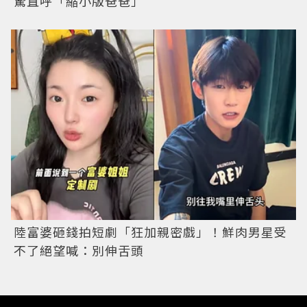
驚直呼「縮小版爸爸」
陸富婆砸錢拍短劇「狂加親密戲」！鮮肉男星受
不了絕望喊：別伸舌頭