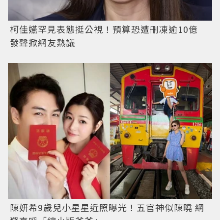
柯佳嬿罕見表態挺公視！預算恐遭刪凍逾10億
發聲掀網友熱議
陳妍希9歲兒小星星近照曝光！五官神似陳曉 網