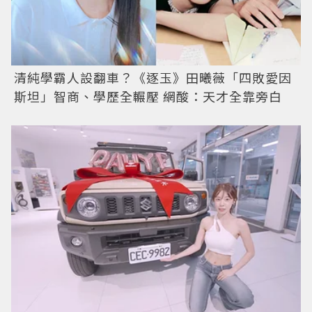
清純學霸人設翻車？《逐玉》田曦薇「四敗愛因
斯坦」智商、學歷全輾壓 網酸：天才全靠旁白