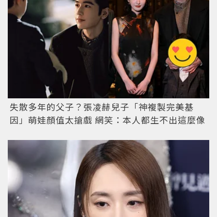
失散多年的父子？張凌赫兒子「神複製完美基
因」萌娃顏值太搶戲 網笑：本人都生不出這麼像