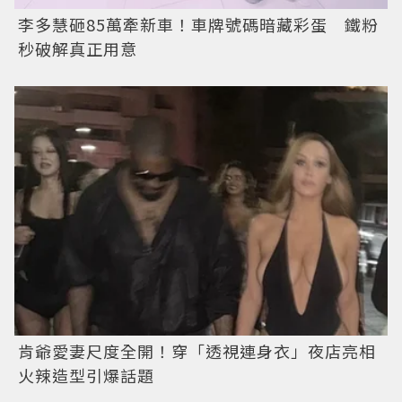
李多慧砸85萬牽新車！車牌號碼暗藏彩蛋 鐵粉
秒破解真正用意
肯爺愛妻尺度全開！穿「透視連身衣」夜店亮相
火辣造型引爆話題