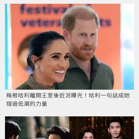
梅根哈利離開王室後近況曝光！哈利一句話成她
撐過低潮的力量