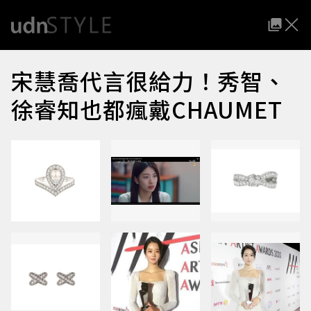
宋慧喬代言很給力！秀智、
徐睿知也都瘋戴CHAUMET