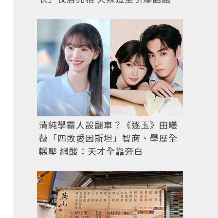
清純學霸人設翻車？《逐玉》田曦
薇「四敗愛因斯坦」智商、學歷全
輾壓 網酸：天才全靠旁白