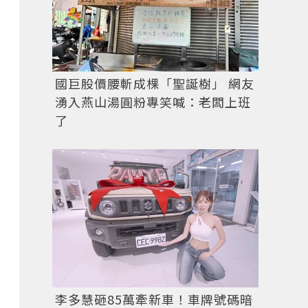
國巨股價腰斬成棵「聖誕樹」 網友
湧入燕山湯圓粉專笑喊：老闆上班
了
李多慧砸85萬牽新車！車牌號碼暗