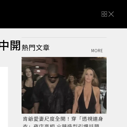
月中開
熱門文章
MORE
肯爺愛妻尺度全開！穿「透視連身
衣」夜店亮相 火辣造型引爆話題