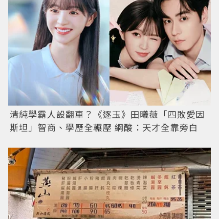
清純學霸人設翻車？《逐玉》田曦薇「四敗愛因
斯坦」智商、學歷全輾壓 網酸：天才全靠旁白