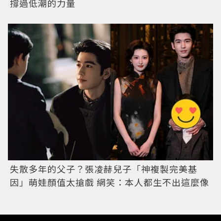
撐過低潮的力量
失散多年的父子？張凌赫兒子「神複製完美基
因」萌娃顏值太搶戲 網笑：本人都生不出這麼像