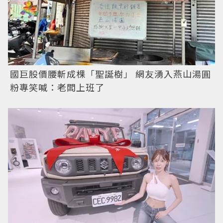
國巨股價腰斬成棵「聖誕樹」 網友湧入燕山湯圓
粉專笑喊：老闆上班了