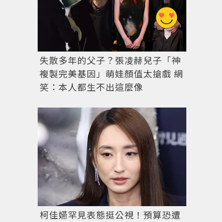
失散多年的父子？張凌赫兒子「神
複製完美基因」萌娃顏值太搶戲 網
笑：本人都生不出這麼像
柯佳嬿罕見表態挺公視！預算恐遭