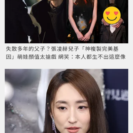
失散多年的父子？張凌赫兒子「神複製完美基
因」萌娃顏值太搶戲 網笑：本人都生不出這麼像