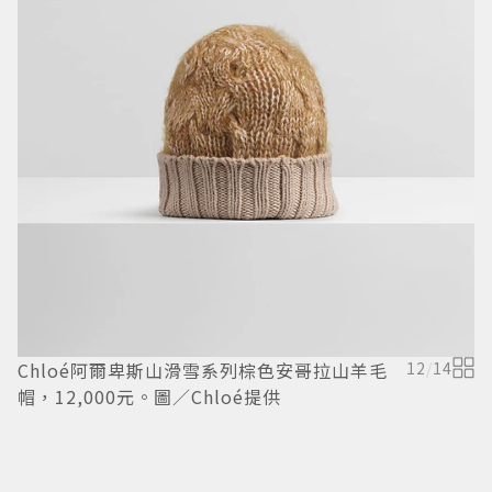
Chloé阿爾卑斯山滑雪系列棕色安哥拉山羊毛
12
/
14
C
帽，12,000元。圖／Chloé提供
靴