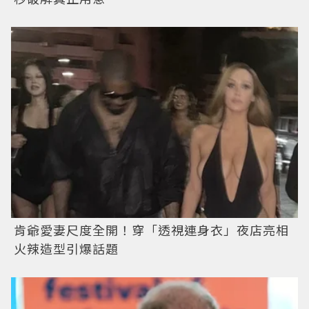
肯爺愛妻尺度全開！穿「透視連身衣」夜店亮相
火辣造型引爆話題