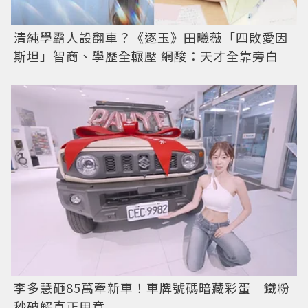
清純學霸人設翻車？《逐玉》田曦薇「四敗愛因
斯坦」智商、學歷全輾壓 網酸：天才全靠旁白
李多慧砸85萬牽新車！車牌號碼暗藏彩蛋 鐵粉
秒破解真正用意