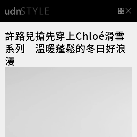
許路兒搶先穿上Chloé滑雪
系列 溫暖蓬鬆的冬日好浪
漫