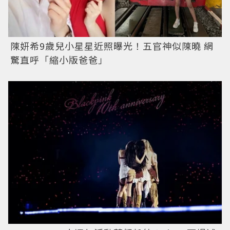
陳妍希9歲兒小星星近照曝光！五官神似陳曉 網
驚直呼「縮小版爸爸」