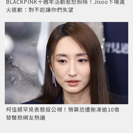
BLACKPINK十週年活動惹怒粉絲！Jisoo下場滅
火道歉：對不起讓你們失望
柯佳嬿罕見表態挺公視！預算恐遭刪凍逾10億
發聲掀網友熱議