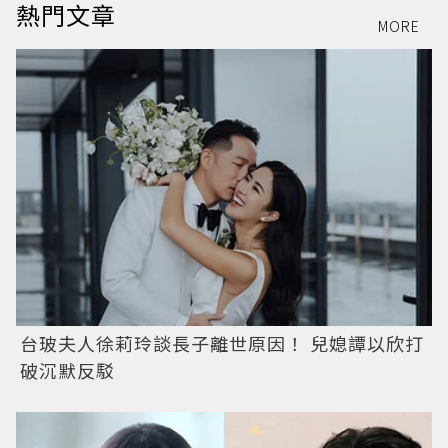
熱門文章
MORE
台玻夫人徐莉玲談長子離世原因！ 兒媳譚以欣打
破沉默反駁