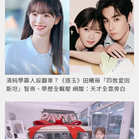
清純學霸人設翻車？《逐玉》田曦薇「四敗愛因
斯坦」智商、學歷全輾壓 網酸：天才全靠旁白