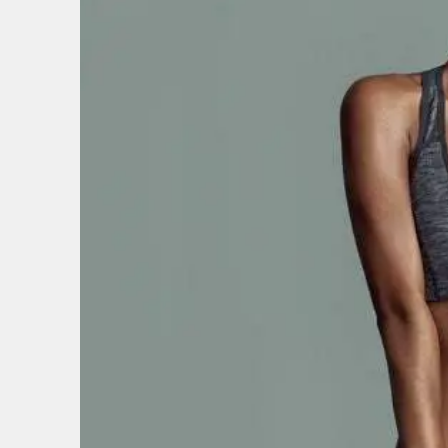
6
/
6