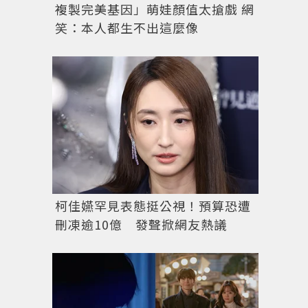
複製完美基因」萌娃顏值太搶戲 網
笑：本人都生不出這麼像
柯佳嬿罕見表態挺公視！預算恐遭
刪凍逾10億 發聲掀網友熱議