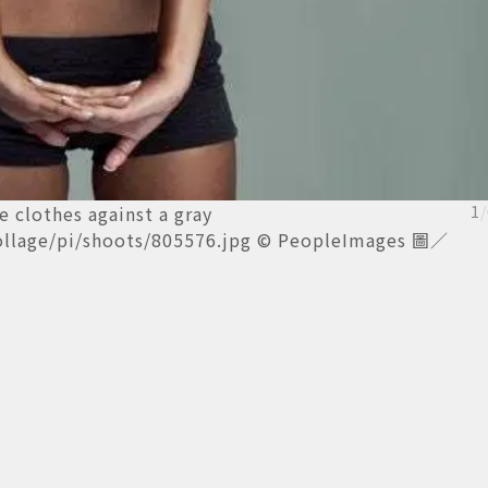
e clothes against a gray
1
/
ollage/pi/shoots/805576.jpg © PeopleImages 圖／