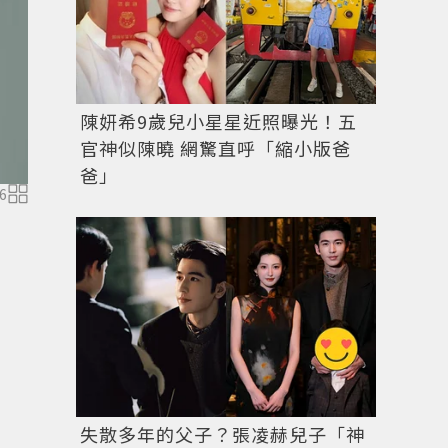
陳妍希9歲兒小星星近照曝光！五
官神似陳曉 網驚直呼「縮小版爸
爸」
6
失散多年的父子？張凌赫兒子「神