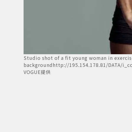
Studio shot of a fit young woman in exercis
backgroundhttp://195.154.178.81/DATA/i_c
VOGUE提供