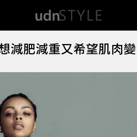
想減肥減重又希望肌肉變