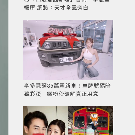
輾壓 網酸：天才全靠旁白
李多慧砸85萬牽新車！車牌號碼暗
藏彩蛋 鐵粉秒破解真正用意
Running girl © praetorianphoto 圖／VOGUE提供