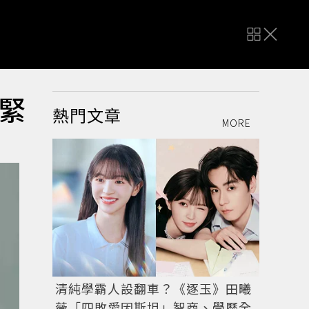
緊
熱門文章
MORE
清純學霸人設翻車？《逐玉》田曦
薇「四敗愛因斯坦」智商、學歷全