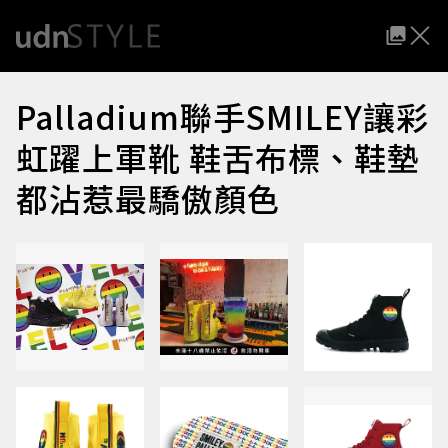
Palladium聯手SMILEY讓彩
虹躍上軍靴 鞋舌布標、鞋墊
都沾惹最驕傲顏色