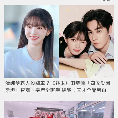
清純學霸人設翻車？《逐玉》田曦薇「四敗愛因
斯坦」智商、學歷全輾壓 網酸：天才全靠旁白