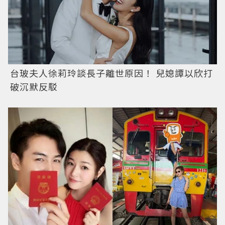
台玻夫人徐莉玲談長子離世原因！ 兒媳譚以欣打
破沉默反駁