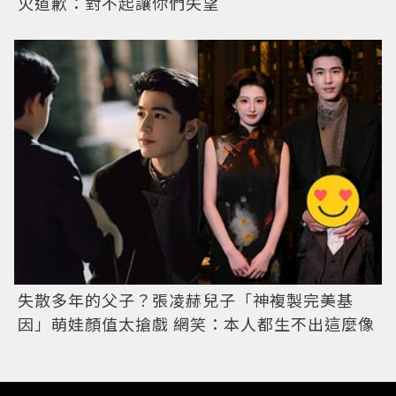
火道歉：對不起讓你們失望
失散多年的父子？張凌赫兒子「神複製完美基
因」萌娃顏值太搶戲 網笑：本人都生不出這麼像