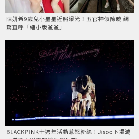
陳妍希9歲兒小星星近照曝光！五官神似陳曉 網
驚直呼「縮小版爸爸」
BLACKPINK十週年活動惹怒粉絲！Jisoo下場滅