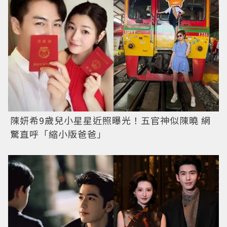
陳妍希9歲兒小星星近照曝光！五官神似陳曉 網
驚直呼「縮小版爸爸」