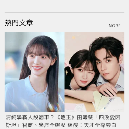
熱門文章
MORE
清純學霸人設翻車？《逐玉》田曦薇「四敗愛因
斯坦」智商、學歷全輾壓 網酸：天才全靠旁白