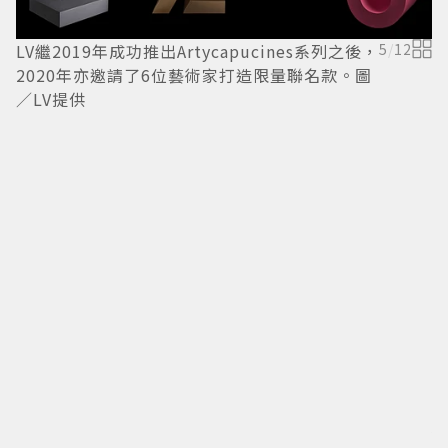
LV繼2019年成功推出Artycapucines系列之後，
5
/
12
2020年亦邀請了6位藝術家打造限量聯名款。圖
／LV提供
術