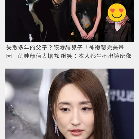
失散多年的父子？張凌赫兒子「神複製完美基
因」萌娃顏值太搶戲 網笑：本人都生不出這麼像