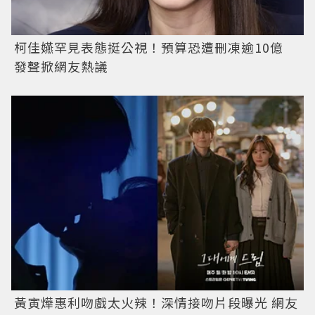
柯佳嬿罕見表態挺公視！預算恐遭刪凍逾10億
發聲掀網友熱議
黃寅燁惠利吻戲太火辣！深情接吻片段曝光 網友