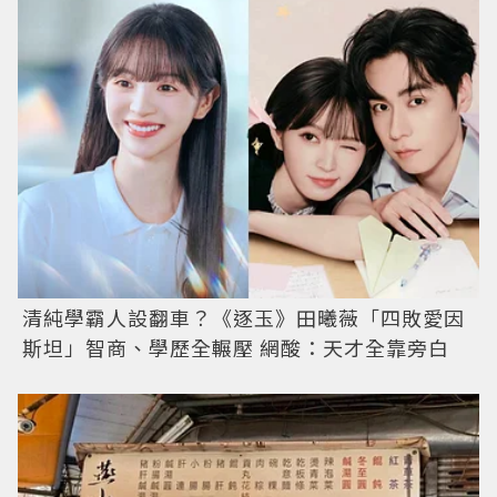
清純學霸人設翻車？《逐玉》田曦薇「四敗愛因
斯坦」智商、學歷全輾壓 網酸：天才全靠旁白