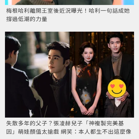
梅根哈利離開王室後近況曝光！哈利一句話成她
撐過低潮的力量
失散多年的父子？張凌赫兒子「神複製完美基
因」萌娃顏值太搶戲 網笑：本人都生不出這麼像