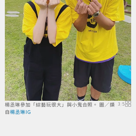
楊丞琳參加「綜藝玩很大」與小鬼合照。 圖／擷
3
/
5
自
楊丞琳IG