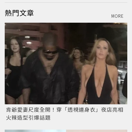
熱門文章
MORE
肯爺愛妻尺度全開！穿「透視連身衣」夜店亮相
火辣造型引爆話題