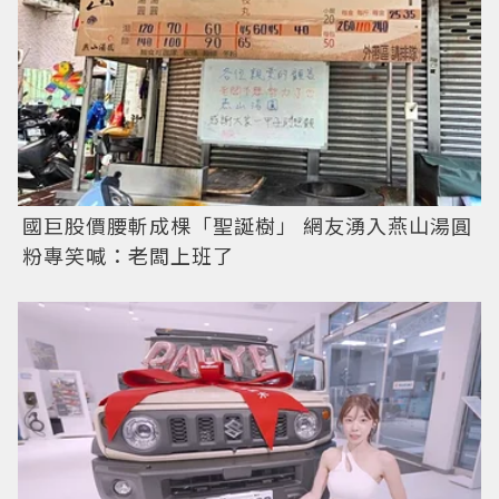
國巨股價腰斬成棵「聖誕樹」 網友湧入燕山湯圓
粉專笑喊：老闆上班了