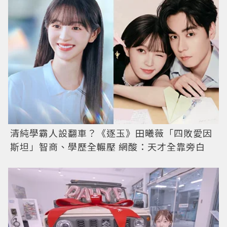
清純學霸人設翻車？《逐玉》田曦薇「四敗愛因
斯坦」智商、學歷全輾壓 網酸：天才全靠旁白