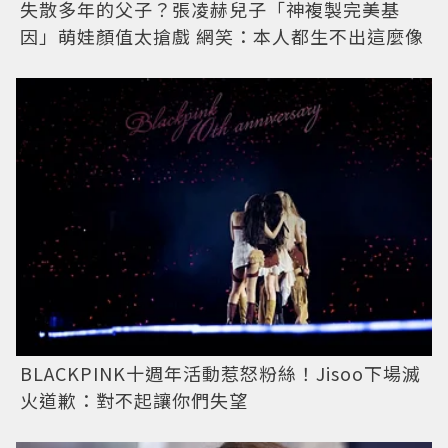
失散多年的父子？張凌赫兒子「神複製完美基
因」萌娃顏值太搶戲 網笑：本人都生不出這麼像
BLACKPINK十週年活動惹怒粉絲！Jisoo下場滅
火道歉：對不起讓你們失望