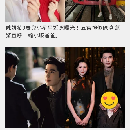
陳妍希9歲兒小星星近照曝光！五官神似陳曉 網
驚直呼「縮小版爸爸」