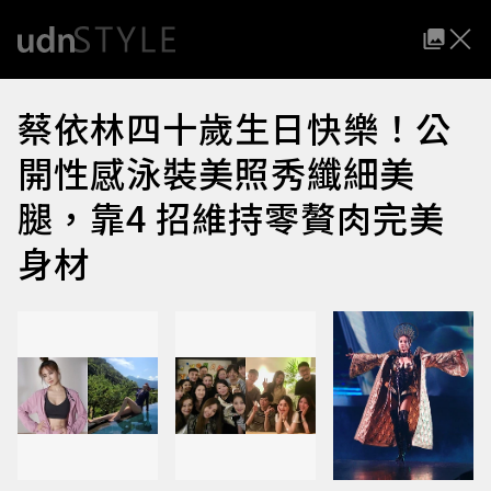
蔡依林四十歲生日快樂！公
開性感泳裝美照秀纖細美
腿，靠4 招維持零贅肉完美
身材