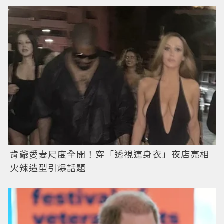
肯爺愛妻尺度全開！穿「透視連身衣」夜店亮相
火辣造型引爆話題