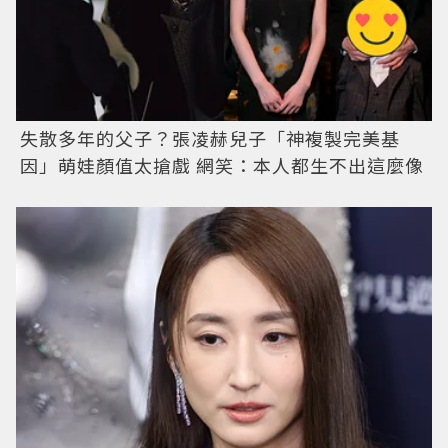
失散多年的父子？張凌赫兒子「神複製完美基
因」萌娃顏值太搶戲 網笑：本人都生不出這麼像