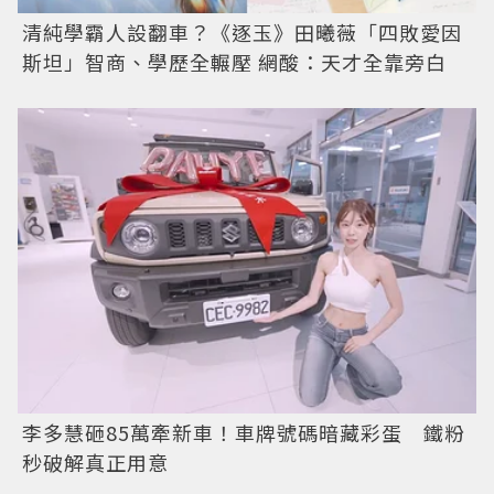
清純學霸人設翻車？《逐玉》田曦薇「四敗愛因
斯坦」智商、學歷全輾壓 網酸：天才全靠旁白
李多慧砸85萬牽新車！車牌號碼暗藏彩蛋 鐵粉
秒破解真正用意