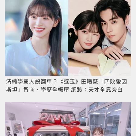
清純學霸人設翻車？《逐玉》田曦薇「四敗愛因
斯坦」智商、學歷全輾壓 網酸：天才全靠旁白