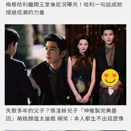
梅根哈利離開王室後近況曝光！哈利一句話成她
撐過低潮的力量
失散多年的父子？張凌赫兒子「神複製完美基
因」萌娃顏值太搶戲 網笑：本人都生不出這麼像