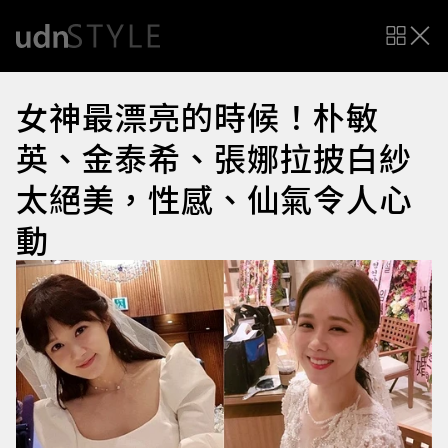
女神最漂亮的時候！朴敏
英、金泰希、張娜拉披白紗
太絕美，性感、仙氣令人心
動