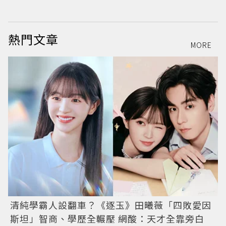
元
熱門文章
MORE
清純學霸人設翻車？《逐玉》田曦薇「四敗愛因
斯坦」智商、學歷全輾壓 網酸：天才全靠旁白