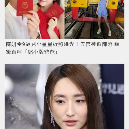
陳妍希9歲兒小星星近照曝光！五官神似陳曉 網
驚直呼「縮小版爸爸」