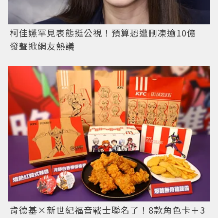
柯佳嬿罕見表態挺公視！預算恐遭刪凍逾10億
發聲掀網友熱議
肯德基×新世紀福音戰士聯名了！8款角色卡＋3