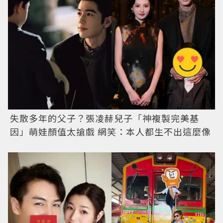
失散多年的父子？張凌赫兒子「神複製完美基
因」萌娃顏值太搶戲 網笑：本人都生不出這麼像