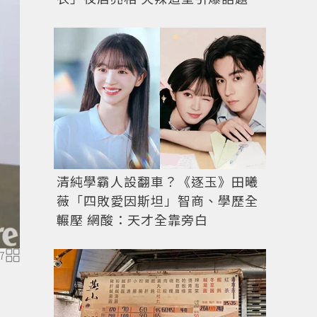
清純學霸人設翻車？《逐玉》田曦
薇「四敗愛因斯坦」智商、學歷全
輾壓 網酸：天才全靠旁白
7
圖／擷自
instagram