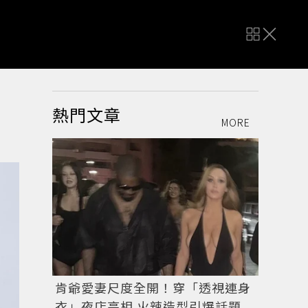
熱門文章
MORE
肯爺愛妻尺度全開！穿「透視連身
衣」夜店亮相 火辣造型引爆話題