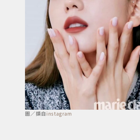
1
/
7
圖／擷自
instagram