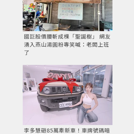
國巨股價腰斬成棵「聖誕樹」 網友
湧入燕山湯圓粉專笑喊：老闆上班
了
李多慧砸85萬牽新車！車牌號碼暗