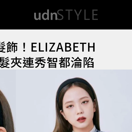
飾！ELIZABETH
結髮夾連秀智都淪陷