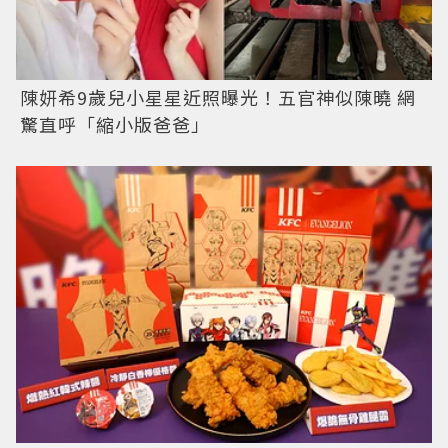
陳妍希9歲兒小星星近照曝光！五官神似陳曉 網
驚直呼「縮小版爸爸」