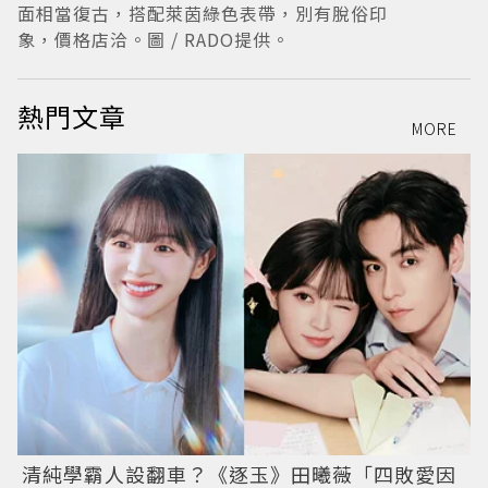
面相當復古，搭配萊茵綠色表帶，別有脫俗印
台
象，價格店洽。圖 / RADO提供。
熱門文章
MORE
清純學霸人設翻車？《逐玉》田曦薇「四敗愛因