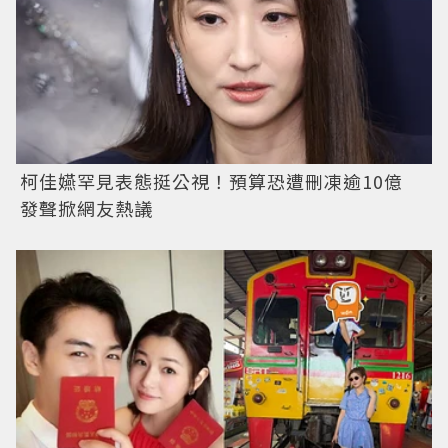
柯佳嬿罕見表態挺公視！預算恐遭刪凍逾10億
發聲掀網友熱議