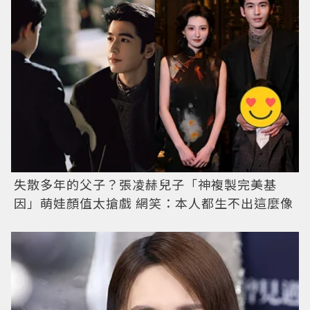
失散多年的父子？張凌赫兒子「神複製完美基
因」萌娃顏值太搶戲 網笑：本人都生不出這麼像