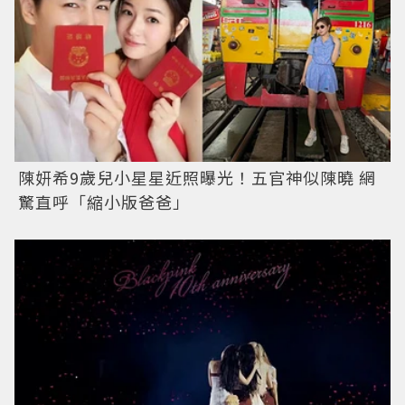
陳妍希9歲兒小星星近照曝光！五官神似陳曉 網
驚直呼「縮小版爸爸」