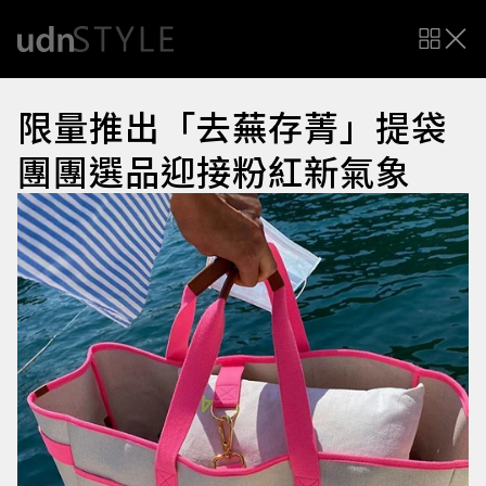
限量推出「去蕪存菁」提袋
團團選品迎接粉紅新氣象