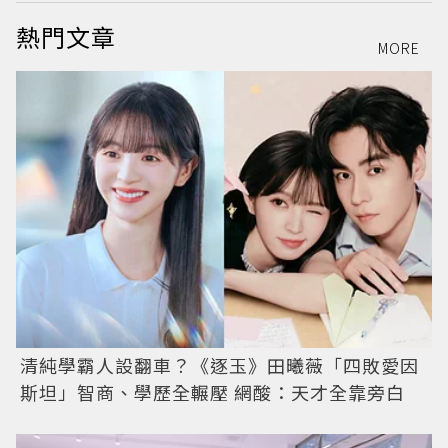
熱門文章
MORE
清純學霸人設翻車？《逐玉》田曦薇「四敗愛因
斯坦」智商、學歷全輾壓 網酸：天才全靠旁白