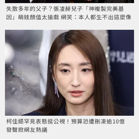
失散多年的父子？張凌赫兒子「神複製完美基
因」萌娃顏值太搶戲 網笑：本人都生不出這麼像
柯佳嬿罕見表態挺公視！預算恐遭刪凍逾10億
發聲掀網友熱議