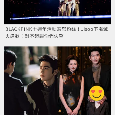
BLACKPINK十週年活動惹怒粉絲！Jisoo下場滅
火道歉：對不起讓你們失望