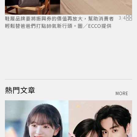
鞋履品牌要將振興券的價值再放大，幫助消費者
3
/
4
輕鬆替爸爸們打點帥氣新行頭。圖／ECCO提供
C
熱門文章
MORE