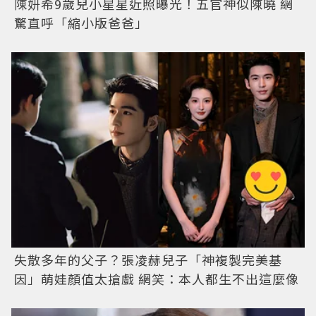
陳妍希9歲兒小星星近照曝光！五官神似陳曉 網
驚直呼「縮小版爸爸」
失散多年的父子？張凌赫兒子「神複製完美基
因」萌娃顏值太搶戲 網笑：本人都生不出這麼像