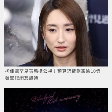
柯佳嬿罕見表態挺公視！預算恐遭刪凍逾10億
發聲掀網友熱議