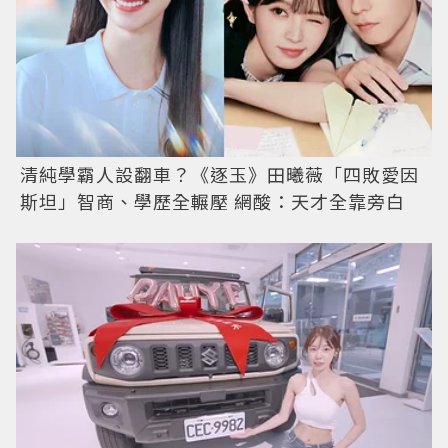
清純學霸人設翻車？《逐玉》田曦薇「四敗愛因
斯坦」智商、學歷全輾壓 網酸：天才全靠旁白