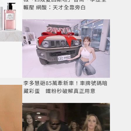
輾壓 網酸：天才全靠旁白
李多慧砸85萬牽新車！車牌號碼暗
藏彩蛋 鐵粉秒破解真正用意