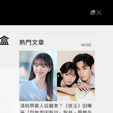
盒
熱門文章
MORE
清純學霸人設翻車？《逐玉》田曦
薇「四敗愛因斯坦」智商、學歷全