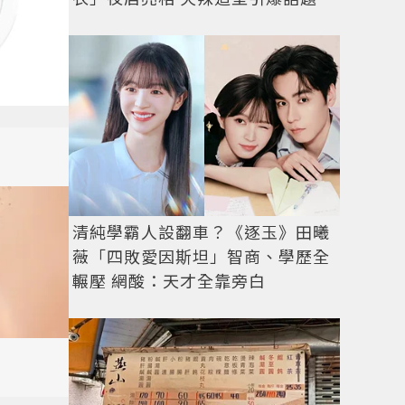
清純學霸人設翻車？《逐玉》田曦
薇「四敗愛因斯坦」智商、學歷全
輾壓 網酸：天才全靠旁白