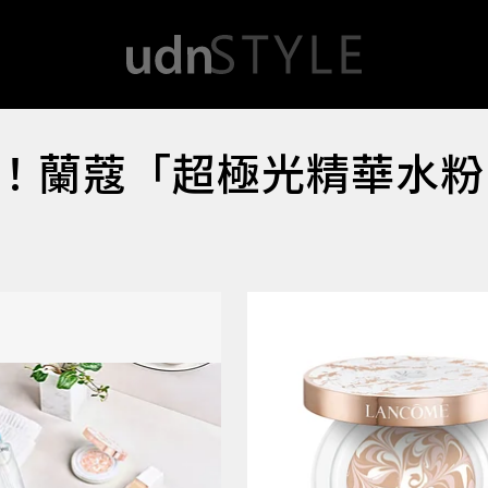
！蘭蔻「超極光精華水粉