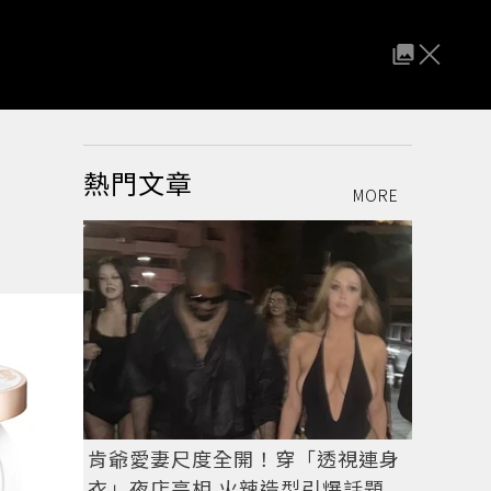
熱門文章
MORE
肯爺愛妻尺度全開！穿「透視連身
衣」夜店亮相 火辣造型引爆話題