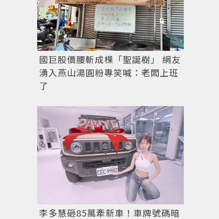
國巨股價腰斬成棵「聖誕樹」 網友
湧入燕山湯圓粉專笑喊：老闆上班
了
李多慧砸85萬牽新車！車牌號碼暗