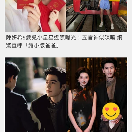
陳妍希9歲兒小星星近照曝光！五官神似陳曉 網
驚直呼「縮小版爸爸」