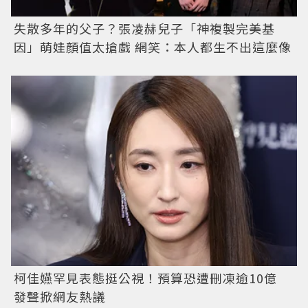
失散多年的父子？張凌赫兒子「神複製完美基
因」萌娃顏值太搶戲 網笑：本人都生不出這麼像
柯佳嬿罕見表態挺公視！預算恐遭刪凍逾10億
發聲掀網友熱議