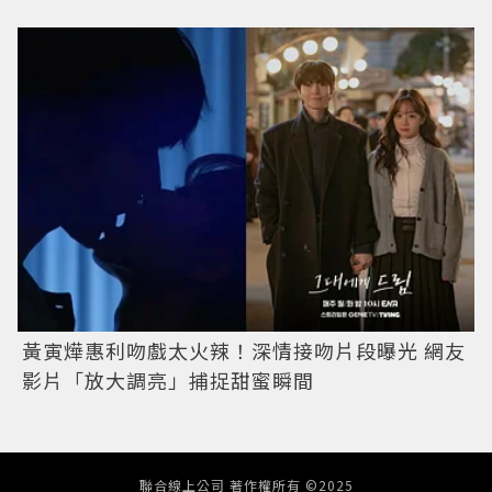
黃寅燁惠利吻戲太火辣！深情接吻片段曝光 網友
影片「放大調亮」捕捉甜蜜瞬間
聯合線上公司 著作權所有 ©2025