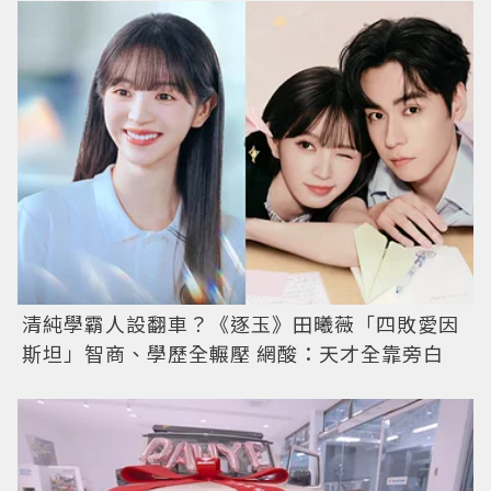
清純學霸人設翻車？《逐玉》田曦薇「四敗愛因
斯坦」智商、學歷全輾壓 網酸：天才全靠旁白