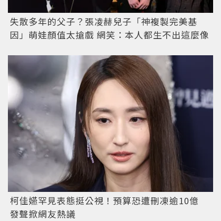
失散多年的父子？張凌赫兒子「神複製完美基
因」萌娃顏值太搶戲 網笑：本人都生不出這麼像
柯佳嬿罕見表態挺公視！預算恐遭刪凍逾10億
發聲掀網友熱議