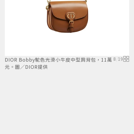
DIOR Bobby駝色光滑小牛皮中型肩背包，11萬
8
/
19
元。圖／DIOR提供
A