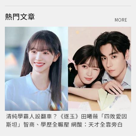
熱門文章
MORE
清純學霸人設翻車？《逐玉》田曦薇「四敗愛因
斯坦」智商、學歷全輾壓 網酸：天才全靠旁白