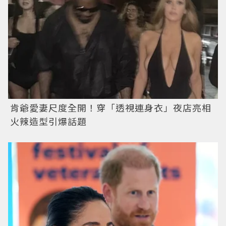
肯爺愛妻尺度全開！穿「透視連身衣」夜店亮相
火辣造型引爆話題