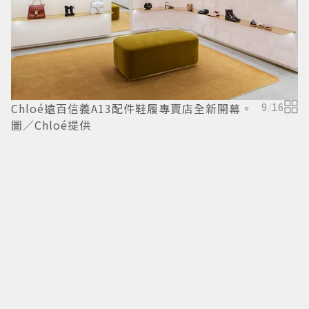
Chloé遠百信義A13配件鞋履專賣店全新開幕。
9
/
16
圖／Chloé提供
何
包