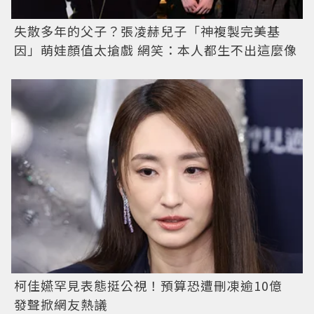
失散多年的父子？張凌赫兒子「神複製完美基
因」萌娃顏值太搶戲 網笑：本人都生不出這麼像
柯佳嬿罕見表態挺公視！預算恐遭刪凍逾10億
發聲掀網友熱議