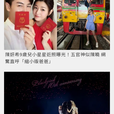
陳妍希9歲兒小星星近照曝光！五官神似陳曉 網
驚直呼「縮小版爸爸」