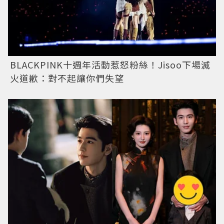
BLACKPINK十週年活動惹怒粉絲！Jisoo下場滅
火道歉：對不起讓你們失望