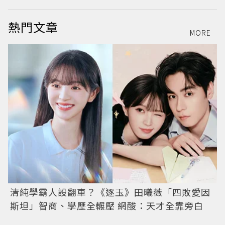
熱門文章
MORE
清純學霸人設翻車？《逐玉》田曦薇「四敗愛因
斯坦」智商、學歷全輾壓 網酸：天才全靠旁白