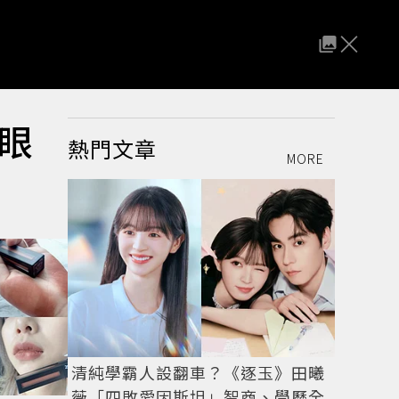
眼
熱門文章
MORE
清純學霸人設翻車？《逐玉》田曦
薇「四敗愛因斯坦」智商、學歷全