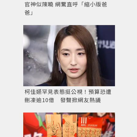
官神似陳曉 網驚直呼「縮小版爸
爸」
柯佳嬿罕見表態挺公視！預算恐遭
刪凍逾10億 發聲掀網友熱議