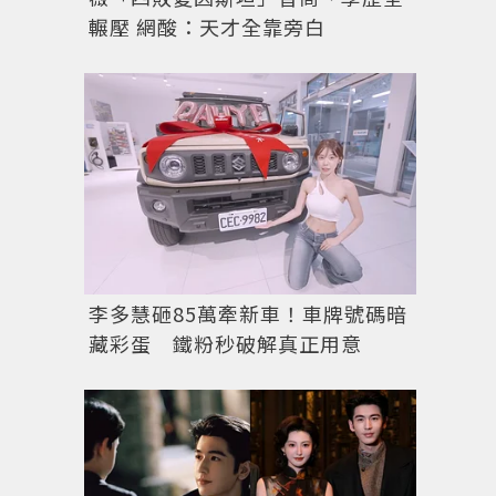
輾壓 網酸：天才全靠旁白
李多慧砸85萬牽新車！車牌號碼暗
藏彩蛋 鐵粉秒破解真正用意