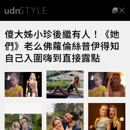
傻大姊小珍後繼有人！《她
們》老么佛蘿倫絲普伊得知
自己入圍嗨到直接露點