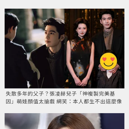
失散多年的父子？張凌赫兒子「神複製完美基
因」萌娃顏值太搶戲 網笑：本人都生不出這麼像