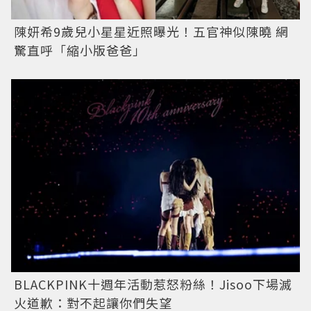
陳妍希9歲兒小星星近照曝光！五官神似陳曉 網
驚直呼「縮小版爸爸」
BLACKPINK十週年活動惹怒粉絲！Jisoo下場滅
火道歉：對不起讓你們失望