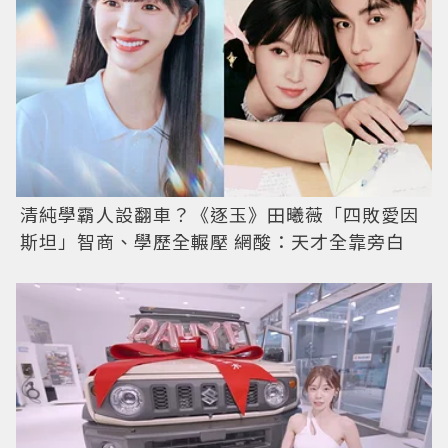
清純學霸人設翻車？《逐玉》田曦薇「四敗愛因
斯坦」智商、學歷全輾壓 網酸：天才全靠旁白