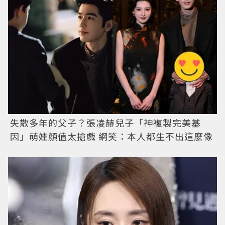
失散多年的父子？張凌赫兒子「神複製完美基
因」萌娃顏值太搶戲 網笑：本人都生不出這麼像