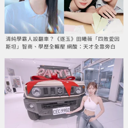
清純學霸人設翻車？《逐玉》田曦薇「四敗愛因
斯坦」智商、學歷全輾壓 網酸：天才全靠旁白