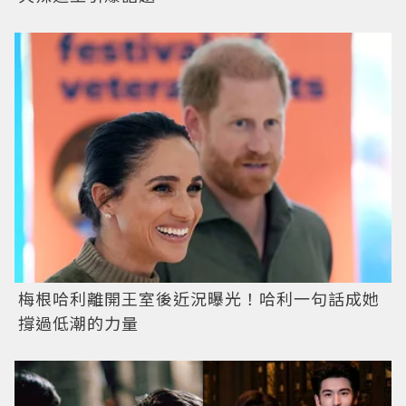
梅根哈利離開王室後近況曝光！哈利一句話成她
撐過低潮的力量