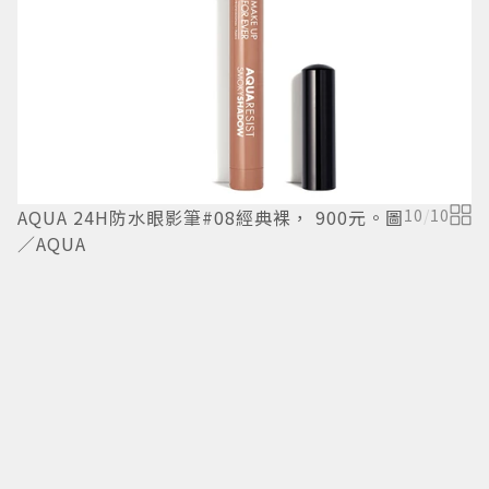
M
級
系
AQUA 24H防水眼影筆#08經典裸， 900元。圖
10
/
10
／AQUA