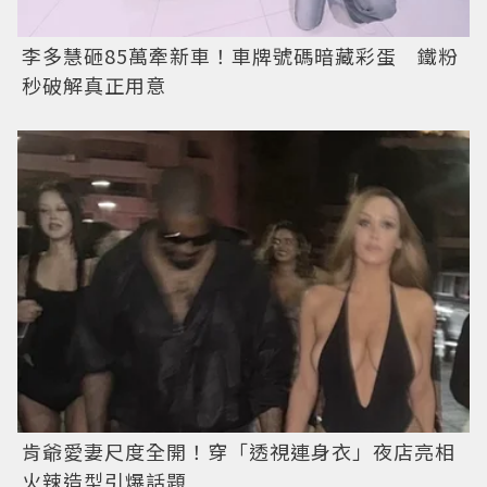
李多慧砸85萬牽新車！車牌號碼暗藏彩蛋 鐵粉
秒破解真正用意
肯爺愛妻尺度全開！穿「透視連身衣」夜店亮相
火辣造型引爆話題