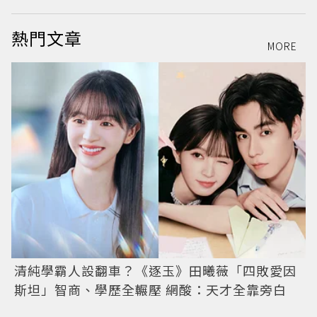
熱門文章
MORE
清純學霸人設翻車？《逐玉》田曦薇「四敗愛因
斯坦」智商、學歷全輾壓 網酸：天才全靠旁白