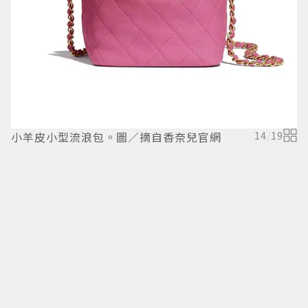
小羊皮小型流浪包。圖／摘自香奈兒官網
14
/
19
K
T