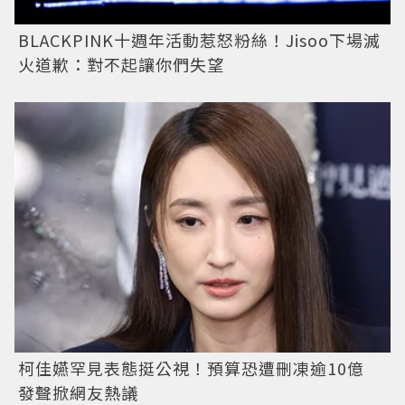
BLACKPINK十週年活動惹怒粉絲！Jisoo下場滅
火道歉：對不起讓你們失望
柯佳嬿罕見表態挺公視！預算恐遭刪凍逾10億
發聲掀網友熱議