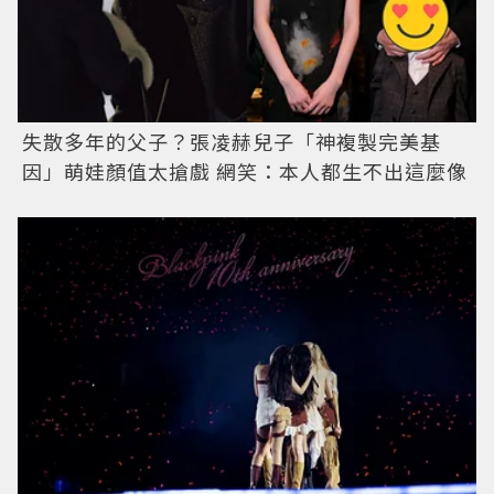
失散多年的父子？張凌赫兒子「神複製完美基
因」萌娃顏值太搶戲 網笑：本人都生不出這麼像