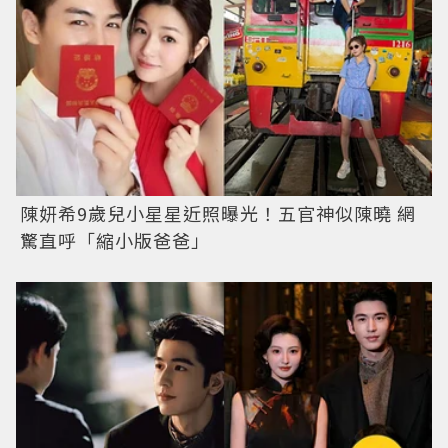
陳妍希9歲兒小星星近照曝光！五官神似陳曉 網
驚直呼「縮小版爸爸」