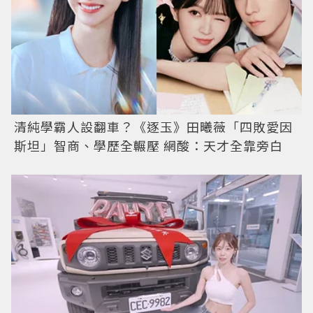
清純學霸人設翻車？《逐玉》田曦薇「四敗愛因
斯坦」智商、學歷全輾壓 網酸：天才全靠旁白