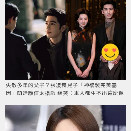
失散多年的父子？張凌赫兒子「神複製完美基
因」萌娃顏值太搶戲 網笑：本人都生不出這麼像