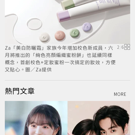
絢
Za「美白防曬霜」家族今年增加校色新成員，六
2
/
6
月將推出的「絢色亮顏編織蜜粉餅」也延續同樣
概念，首創校色+定妝蜜粉一次搞定的妝效，方便
又貼心。圖／Za提供
熱門文章
MORE