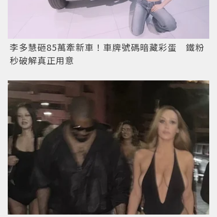
李多慧砸85萬牽新車！車牌號碼暗藏彩蛋 鐵粉
秒破解真正用意