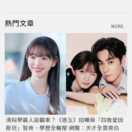
熱門文章
MORE
清純學霸人設翻車？《逐玉》田曦薇「四敗愛因
斯坦」智商、學歷全輾壓 網酸：天才全靠旁白