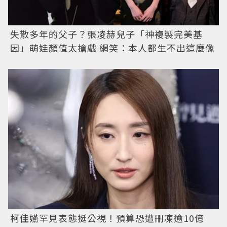
失散多年的父子？張凌赫兒子「神複製完美基
因」萌娃顏值太搶戲 網笑：本人都生不出這麼像
柯佳嬿罕見表態挺公視！預算恐遭刪凍逾10億