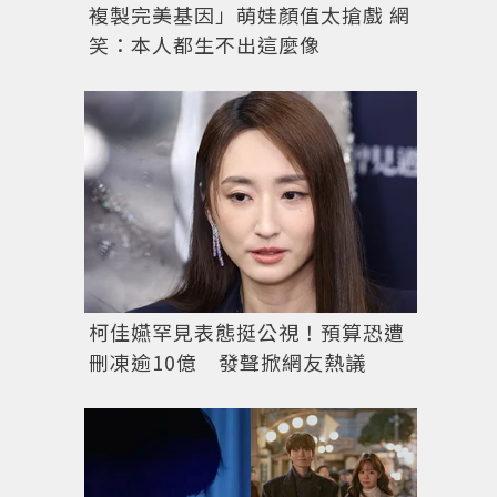
複製完美基因」萌娃顏值太搶戲 網
笑：本人都生不出這麼像
柯佳嬿罕見表態挺公視！預算恐遭
刪凍逾10億 發聲掀網友熱議