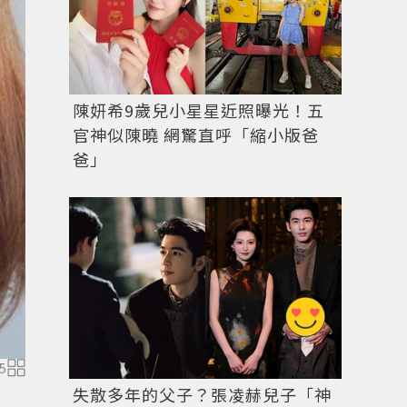
陳妍希9歲兒小星星近照曝光！五
官神似陳曉 網驚直呼「縮小版爸
爸」
5
失散多年的父子？張凌赫兒子「神