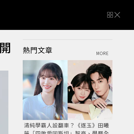
開
熱門文章
MORE
清純學霸人設翻車？《逐玉》田曦
薇「四敗愛因斯坦」智商、學歷全