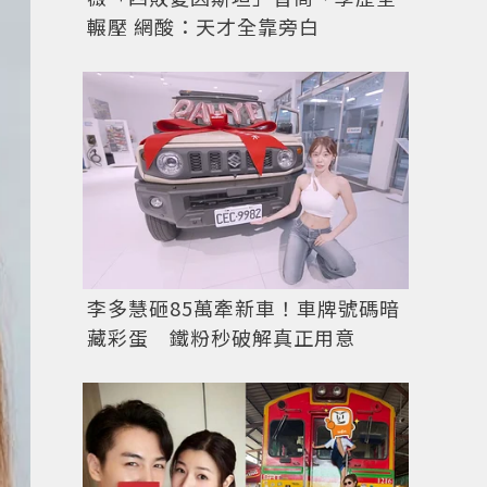
輾壓 網酸：天才全靠旁白
圖／擷自
instagram
李多慧砸85萬牽新車！車牌號碼暗
藏彩蛋 鐵粉秒破解真正用意