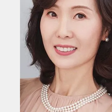
5
/
5