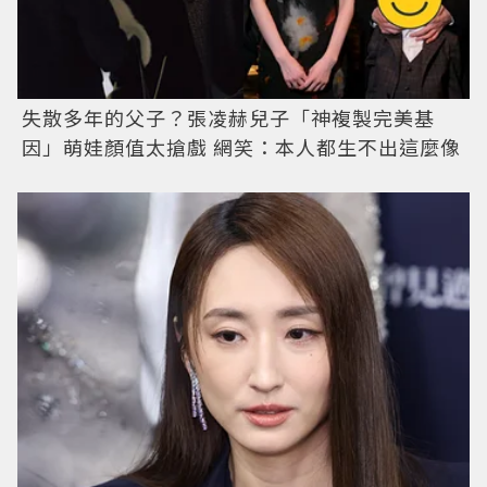
失散多年的父子？張凌赫兒子「神複製完美基
因」萌娃顏值太搶戲 網笑：本人都生不出這麼像