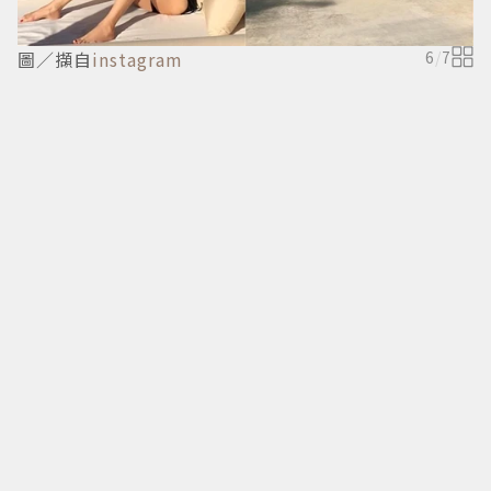
圖／擷自
instagram
6
/
7