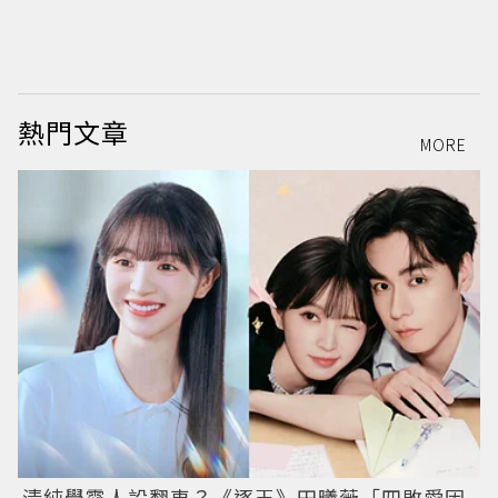
熱門文章
MORE
清純學霸人設翻車？《逐玉》田曦薇「四敗愛因