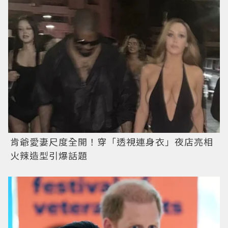
肯爺愛妻尺度全開！穿「透視連身衣」夜店亮相
火辣造型引爆話題