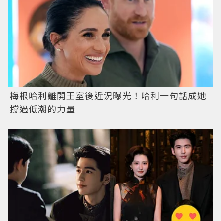
梅根哈利離開王室後近況曝光！哈利一句話成她
撐過低潮的力量