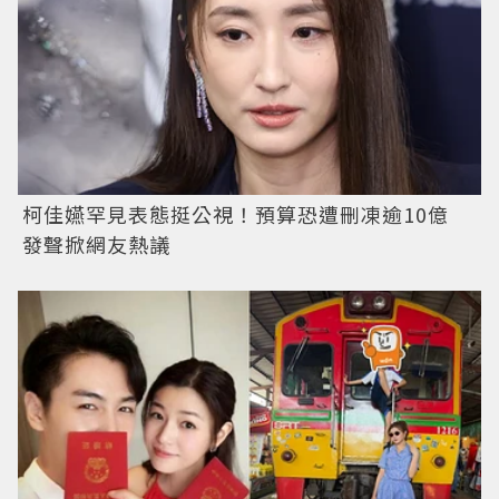
柯佳嬿罕見表態挺公視！預算恐遭刪凍逾10億
發聲掀網友熱議