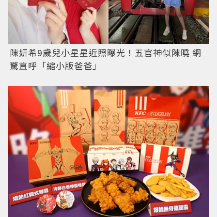
陳妍希9歲兒小星星近照曝光！五官神似陳曉 網
驚直呼「縮小版爸爸」