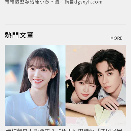
布鞋造型嫁給陳小春。圖／摘自dgsxyh.com
熱門文章
MORE
清純學霸人設翻車？《逐玉》田曦薇「四敗愛因