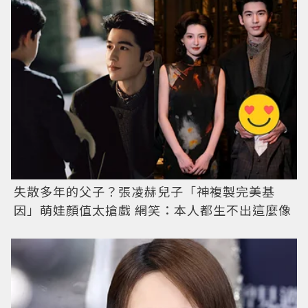
失散多年的父子？張凌赫兒子「神複製完美基
因」萌娃顏值太搶戲 網笑：本人都生不出這麼像