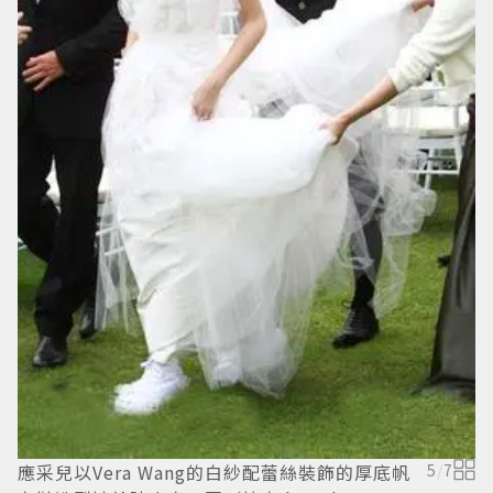
應采兒以Vera Wang的白紗配蕾絲裝飾的厚底帆
5
/
7