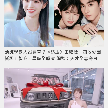
清純學霸人設翻車？《逐玉》田曦薇「四敗愛因
斯坦」智商、學歷全輾壓 網酸：天才全靠旁白