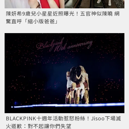
陳妍希9歲兒小星星近照曝光！五官神似陳曉 網
驚直呼「縮小版爸爸」
BLACKPINK十週年活動惹怒粉絲！Jisoo下場滅
火道歉：對不起讓你們失望