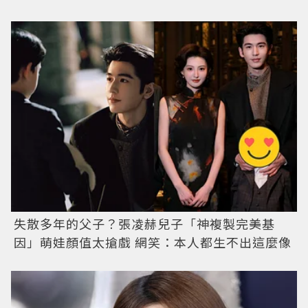
失散多年的父子？張凌赫兒子「神複製完美基
因」萌娃顏值太搶戲 網笑：本人都生不出這麼像