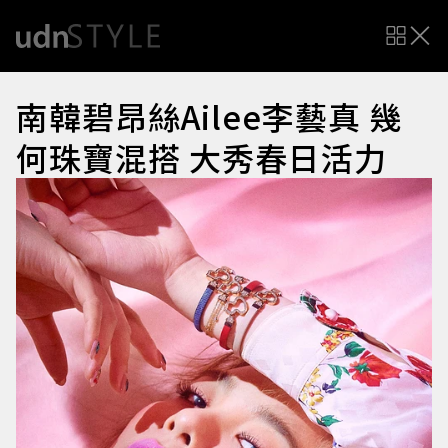
南韓碧昂絲Ailee李藝真 幾
何珠寶混搭 大秀春日活力
Q