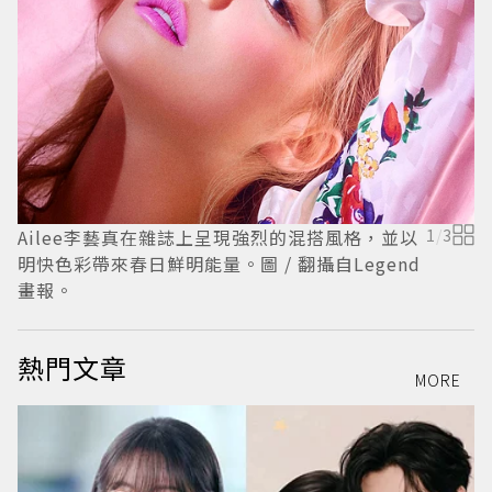
4
Ailee李藝真在雜誌上呈現強烈的混搭風格，並以
1
/
3
明快色彩帶來春日鮮明能量。圖 / 翻攝自Legend
畫報。
熱門文章
MORE