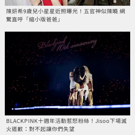
陳妍希9歲兒小星星近照曝光！五官神似陳曉 網
驚直呼「縮小版爸爸」
BLACKPINK十週年活動惹怒粉絲！Jisoo下場滅
火道歉：對不起讓你們失望