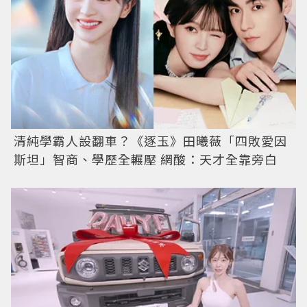
清純學霸人設翻車？《逐玉》田曦薇「四敗愛因
斯坦」智商、學歷全輾壓 網酸：天才全靠旁白