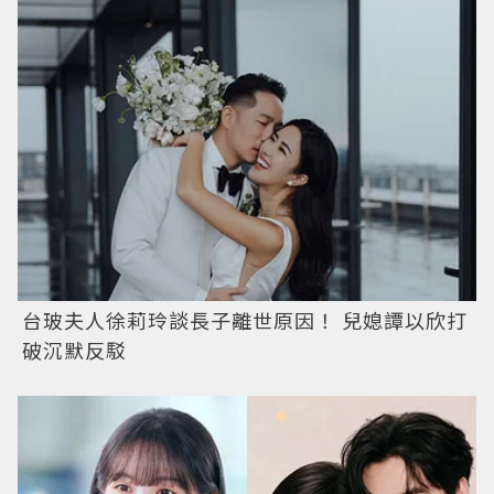
台玻夫人徐莉玲談長子離世原因！ 兒媳譚以欣打
破沉默反駁