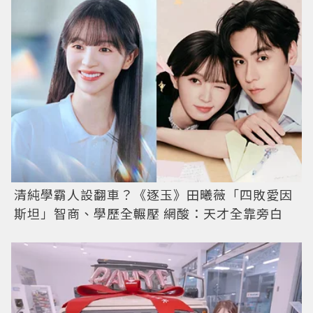
清純學霸人設翻車？《逐玉》田曦薇「四敗愛因
斯坦」智商、學歷全輾壓 網酸：天才全靠旁白