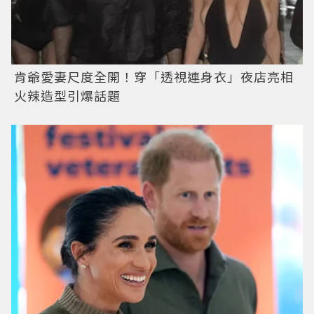
肯爺愛妻尺度全開！穿「透視連身衣」夜店亮相
火辣造型引爆話題