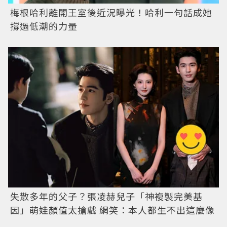
梅根哈利離開王室後近況曝光！哈利一句話成她
撐過低潮的力量
失散多年的父子？張凌赫兒子「神複製完美基
因」萌娃顏值太搶戲 網笑：本人都生不出這麼像