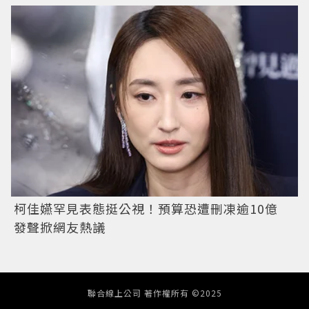
柯佳嬿罕見表態挺公視！預算恐遭刪凍逾10億
發聲掀網友熱議
聯合線上公司 著作權所有 ©2025