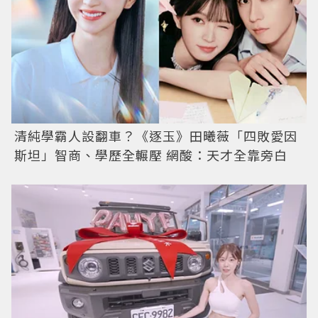
清純學霸人設翻車？《逐玉》田曦薇「四敗愛因
斯坦」智商、學歷全輾壓 網酸：天才全靠旁白