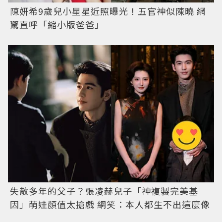
陳妍希9歲兒小星星近照曝光！五官神似陳曉 網
驚直呼「縮小版爸爸」
失散多年的父子？張凌赫兒子「神複製完美基
因」萌娃顏值太搶戲 網笑：本人都生不出這麼像