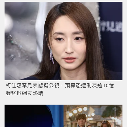
柯佳嬿罕見表態挺公視！預算恐遭刪凍逾10億
發聲掀網友熱議