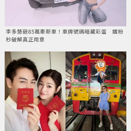
李多慧砸85萬牽新車！車牌號碼暗藏彩蛋 鐵粉
秒破解真正用意