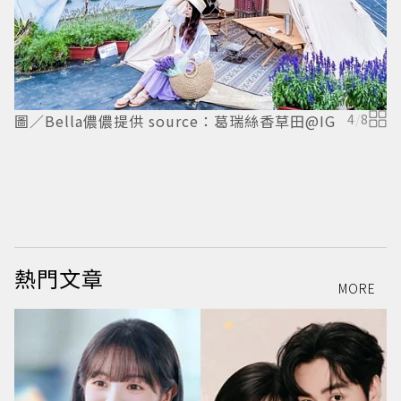
圖
@
圖／Bella儂儂提供 source：葛瑞絲香草田@IG
4
/
8
熱門文章
MORE