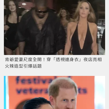
肯爺愛妻尺度全開！穿「透視連身衣」夜店亮相
火辣造型引爆話題