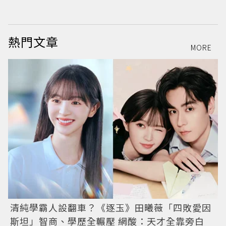
熱門文章
MORE
清純學霸人設翻車？《逐玉》田曦薇「四敗愛因
斯坦」智商、學歷全輾壓 網酸：天才全靠旁白