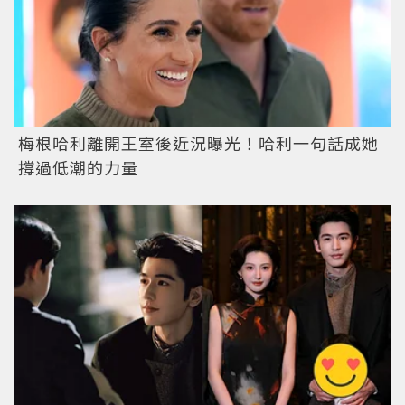
梅根哈利離開王室後近況曝光！哈利一句話成她
撐過低潮的力量