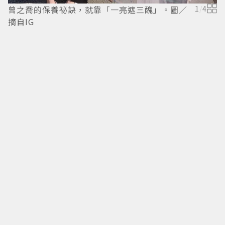
曾之喬的保養祕訣，就靠「一亮遮三醜」。圖／
1
/
4
摘自IG