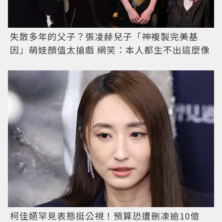
失散多年的父子？張凌赫兒子「神複製完美基
因」萌娃顏值太搶戲 網笑：本人都生不出這麼像
柯佳嬿罕見表態挺公視！預算恐遭刪凍逾10億