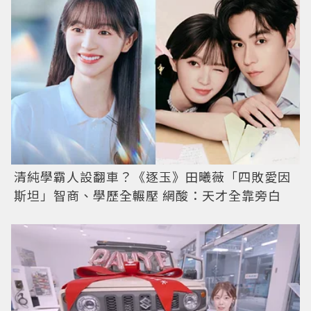
清純學霸人設翻車？《逐玉》田曦薇「四敗愛因
斯坦」智商、學歷全輾壓 網酸：天才全靠旁白