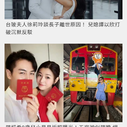
台玻夫人徐莉玲談長子離世原因！ 兒媳譚以欣打
破沉默反駁