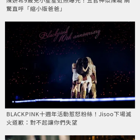
陳妍希9歲兒小星星近照曝光！五官神似陳曉 網
驚直呼「縮小版爸爸」
BLACKPINK十週年活動惹怒粉絲！Jisoo下場滅
火道歉：對不起讓你們失望