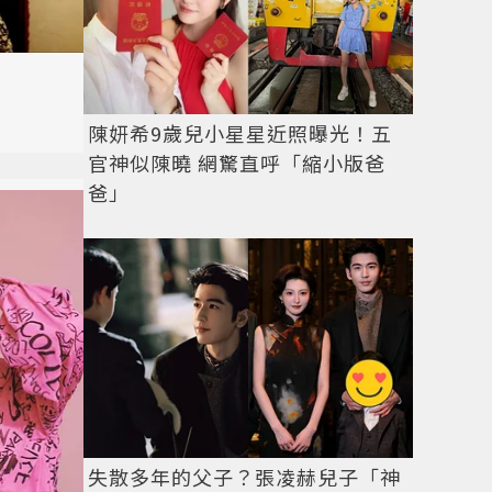
陳妍希9歲兒小星星近照曝光！五
官神似陳曉 網驚直呼「縮小版爸
爸」
失散多年的父子？張凌赫兒子「神