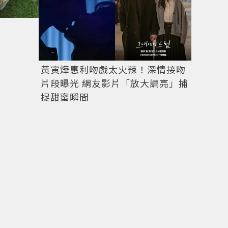
黃寅燁惠利吻戲太火辣！深情接吻
片段曝光 網友影片「放大調亮」捕
捉甜蜜瞬間