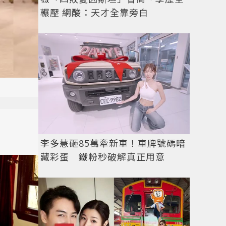
輾壓 網酸：天才全靠旁白
李多慧砸85萬牽新車！車牌號碼暗
藏彩蛋 鐵粉秒破解真正用意