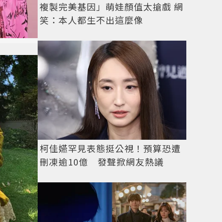
複製完美基因」萌娃顏值太搶戲 網
笑：本人都生不出這麼像
柯佳嬿罕見表態挺公視！預算恐遭
刪凍逾10億 發聲掀網友熱議