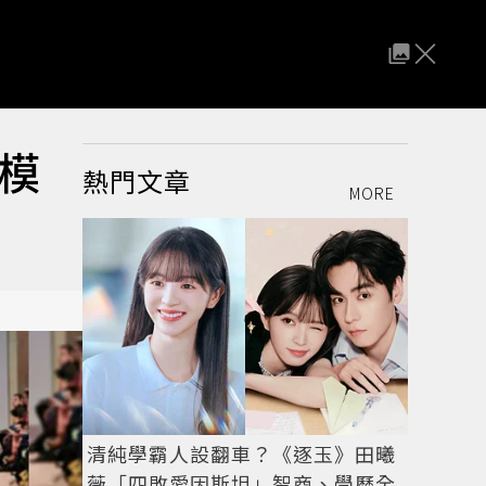
模
熱門文章
MORE
清純學霸人設翻車？《逐玉》田曦
薇「四敗愛因斯坦」智商、學歷全