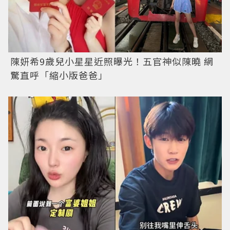
陳妍希9歲兒小星星近照曝光！五官神似陳曉 網
驚直呼「縮小版爸爸」