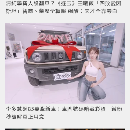
清純學霸人設翻車？《逐玉》田曦薇「四敗愛因
斯坦」智商、學歷全輾壓 網酸：天才全靠旁白
李多慧砸85萬牽新車！車牌號碼暗藏彩蛋 鐵粉
秒破解真正用意