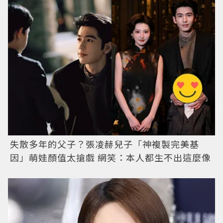
失散多年的父子？張凌赫兒子「神複製完美基
因」萌娃顏值太搶戲 網笑：本人都生不出這麼像