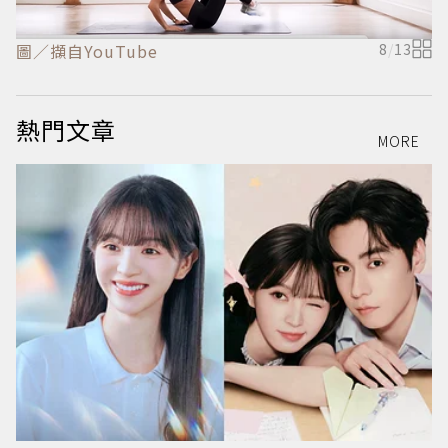
圖／擷自YouTube
8
/
13
圖
熱門文章
MORE