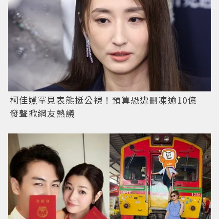
柯佳嬿罕見表態挺公視！預算恐遭刪凍逾10億
發聲掀網友熱議