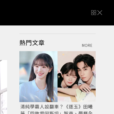
熱門文章
MORE
清純學霸人設翻車？《逐玉》田曦
薇「四敗愛因斯坦」智商、學歷全