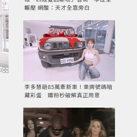
輾壓 網酸：天才全靠旁白
3
圖／擷自YouTube
李多慧砸85萬牽新車！車牌號碼暗
藏彩蛋 鐵粉秒破解真正用意