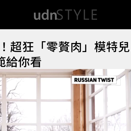
！超狂「零贅肉」模特兒
自示範給你看