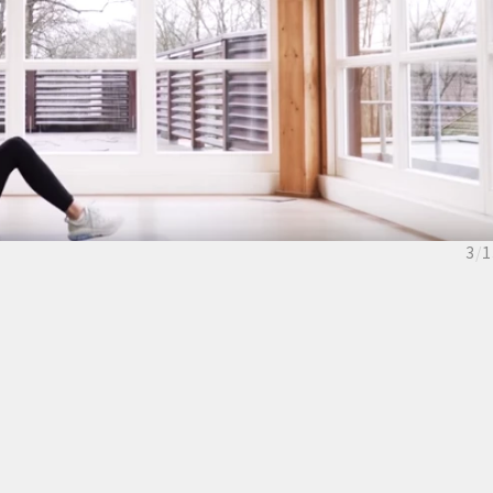
3
/
1