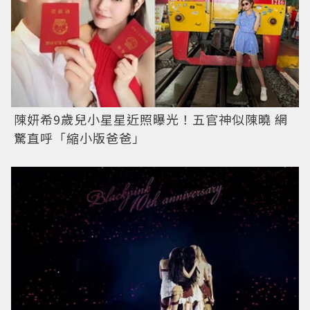
陳妍希9歲兒小星星近照曝光！五官神似陳曉 網
驚直呼「縮小版爸爸」