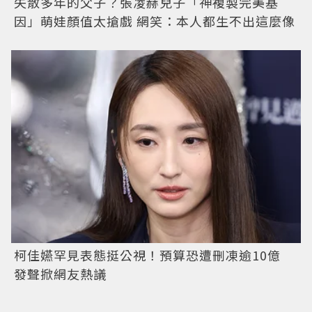
失散多年的父子？張凌赫兒子「神複製完美基
因」萌娃顏值太搶戲 網笑：本人都生不出這麼像
柯佳嬿罕見表態挺公視！預算恐遭刪凍逾10億
發聲掀網友熱議