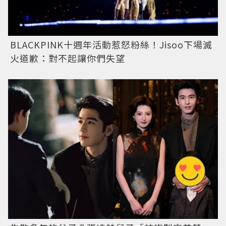
BLACKPINK十週年活動惹怒粉絲！Jisoo下場滅
火道歉：對不起讓你們失望