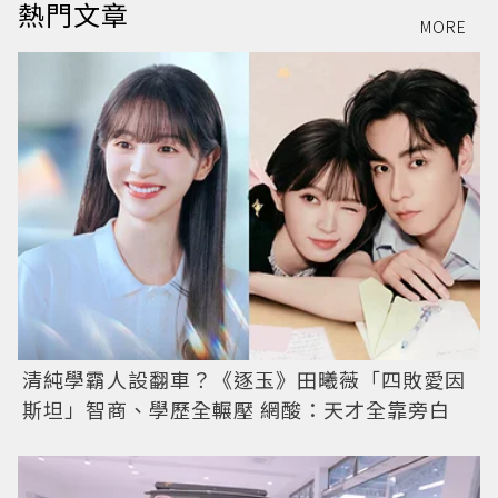
熱門文章
MORE
清純學霸人設翻車？《逐玉》田曦薇「四敗愛因
斯坦」智商、學歷全輾壓 網酸：天才全靠旁白