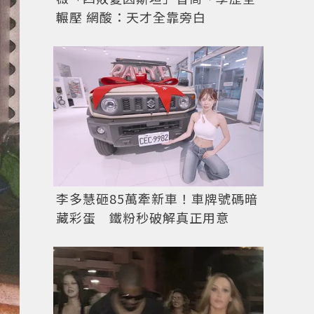
輾壓 網酸：天才全靠旁白
李多慧砸85萬牽新車！車牌號碼暗
藏彩蛋 鐵粉秒破解真正用意