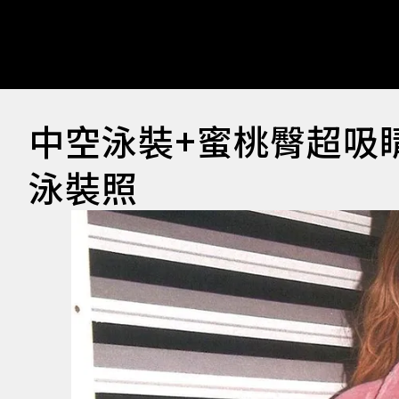
中空泳裝+蜜桃臀超吸
泳裝照