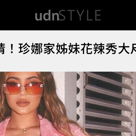
睛！珍娜家姊妹花辣秀大