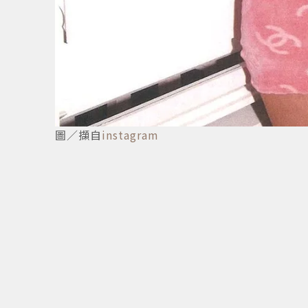
圖／擷自
instagram
5
/
5