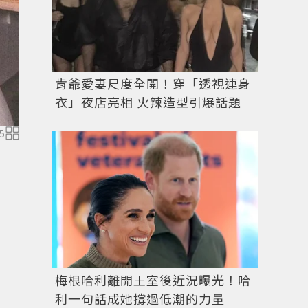
肯爺愛妻尺度全開！穿「透視連身
衣」夜店亮相 火辣造型引爆話題
5
梅根哈利離開王室後近況曝光！哈
圖／擷自
instagram
利一句話成她撐過低潮的力量