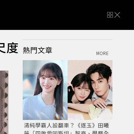
尺度
熱門文章
MORE
清純學霸人設翻車？《逐玉》田曦
薇「四敗愛因斯坦」智商、學歷全