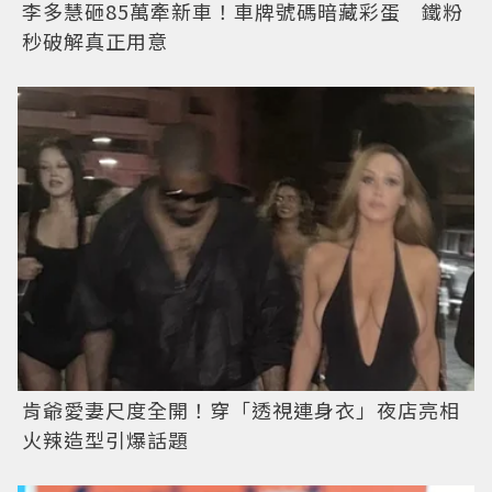
李多慧砸85萬牽新車！車牌號碼暗藏彩蛋 鐵粉
秒破解真正用意
肯爺愛妻尺度全開！穿「透視連身衣」夜店亮相
火辣造型引爆話題