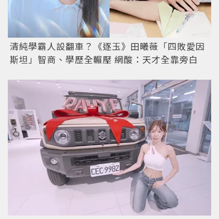
清純學霸人設翻車？《逐玉》田曦薇「四敗愛因
斯坦」智商、學歷全輾壓 網酸：天才全靠旁白