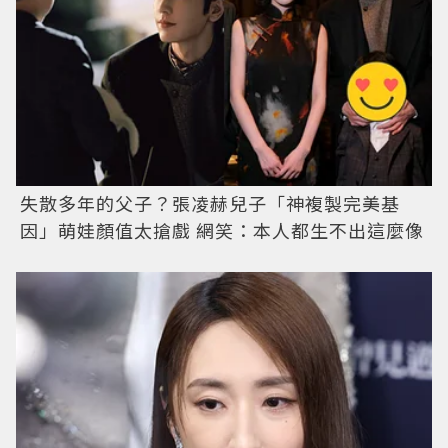
失散多年的父子？張凌赫兒子「神複製完美基
因」萌娃顏值太搶戲 網笑：本人都生不出這麼像