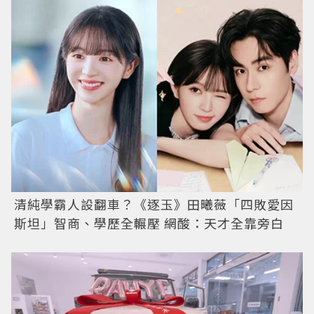
清純學霸人設翻車？《逐玉》田曦薇「四敗愛因
斯坦」智商、學歷全輾壓 網酸：天才全靠旁白