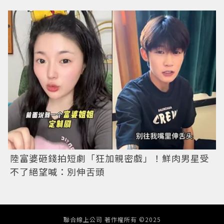
陸富婆砸錢拍短劇「狂加親密戲」！鮮肉男星受
不了絕望喊：別伸舌頭
聯合線上公司 著作權所有 ©2025