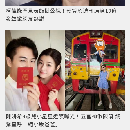
柯佳嬿罕見表態挺公視！預算恐遭刪凍逾10億
發聲掀網友熱議
陳妍希9歲兒小星星近照曝光！五官神似陳曉 網
驚直呼「縮小版爸爸」