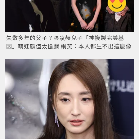
失散多年的父子？張凌赫兒子「神複製完美基
因」萌娃顏值太搶戲 網笑：本人都生不出這麼像