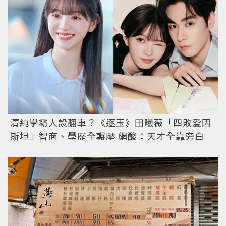
清純學霸人設翻車？《逐玉》田曦薇「四敗愛因
斯坦」智商、學歷全輾壓 網酸：天才全靠旁白