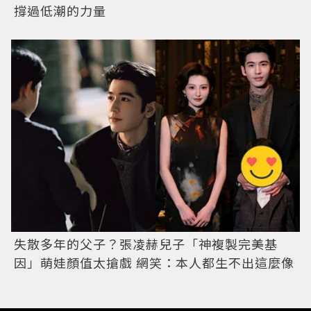
撐過低潮的力量
失散多年的父子？張凌赫兒子「神複製完美基
因」萌娃顏值太搶戲 網笑：本人都生不出這麼像