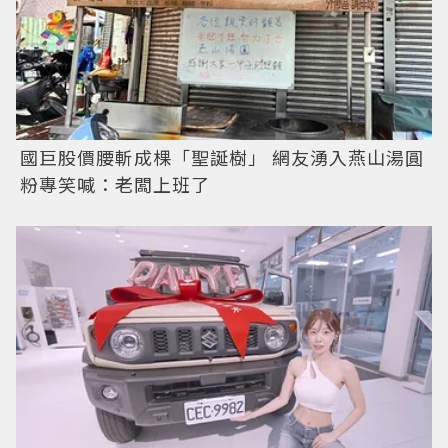
國巨股價腰斬成棵「聖誕樹」 網友湧入燕山湯圓
粉專笑喊：老闆上班了