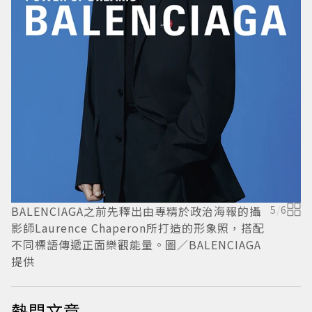
時
觀
BALENCIAGA之前先釋出由專精於政治海報的攝
5
/
6
影師Laurence Chaperon所打造的形象照，搭配
不同標語傳遞正面樂觀能量。圖／BALENCIAGA
提供
熱門文章